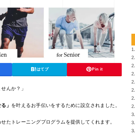
1
2
2
はてブ
Pin it
2
2
ませんか？」
2
2
せる」
を叶えるお手伝いをするために設立されました。
2
3
わせたトレーニングプログラムを提供してくれます。
3
3