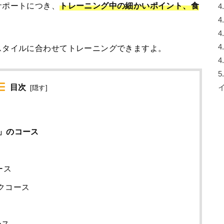
サポートにつき、
トレーニング中の細かいポイント、食
4
4
4
4
スタイルに合わせてトレーニングできますよ。
4
5
目次
[
隠す
]
」のコース
ース
ックコース
ース