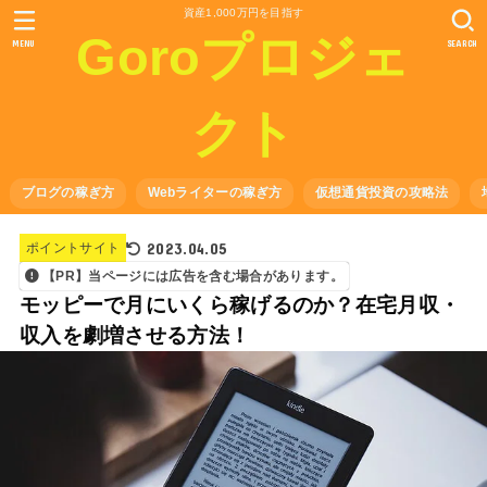
資産1,000万円を目指す
Goroプロジェ
MENU
SEARCH
クト
ブログの稼ぎ方
Webライターの稼ぎ方
仮想通貨投資の攻略法
2023.04.05
ポイントサイト
【PR】当ページには広告を含む場合があります。
モッピーで月にいくら稼げるのか？在宅月収・
収入を劇増させる方法！