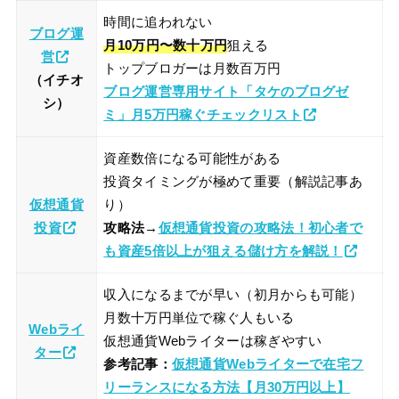
時間に追われない
ブログ運
月10万円〜数十万円
狙える
営
トップブロガーは月数百万円
（イチオ
ブログ運営専用サイト「タケのブログゼ
シ）
ミ」月5万円稼ぐチェックリスト
資産数倍になる可能性がある
投資タイミングが極めて重要（解説記事あ
仮想通貨
り）
投資
攻略法→
仮想通貨投
資の攻略法！初心者で
も資産5倍以上が狙える儲け方を解説！
収入になるまでが早い（初月からも可能）
月数十万円単位で稼ぐ人もいる
Webライ
仮想通貨Webライターは稼ぎやすい
ター
参考記事：
仮想通貨Webライターで在宅フ
リーランスになる方法【月30万円以上】