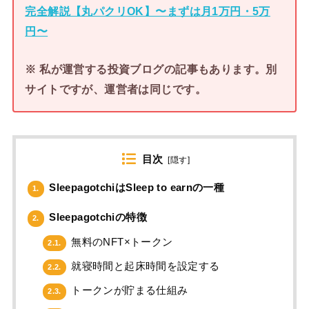
完全解説【丸パクリOK】〜まずは月1万円・5万
円〜
※ 私が運営する投資ブログの記事もあります。別
サイトですが、運営者は同じです。
目次
[
隠す
]
SleepagotchiはSleep to earnの一種
1.
Sleepagotchiの特徴
2.
無料のNFT×トークン
2.1.
就寝時間と起床時間を設定する
2.2.
トークンが貯まる仕組み
2.3.