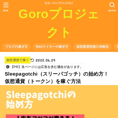
資産1,000万円を目指す
Goroプロジェ
MENU
SEARCH
クト
ブログの稼ぎ方
Webライターの稼ぎ方
仮想通貨投資の攻略法
2022.06.29
仮想通貨で稼ぐ
【PR】当ページには広告を含む場合があります。
Sleepagotchi（スリーパゴッチ）の始め方！
仮想通貨（トークン）を稼ぐ方法