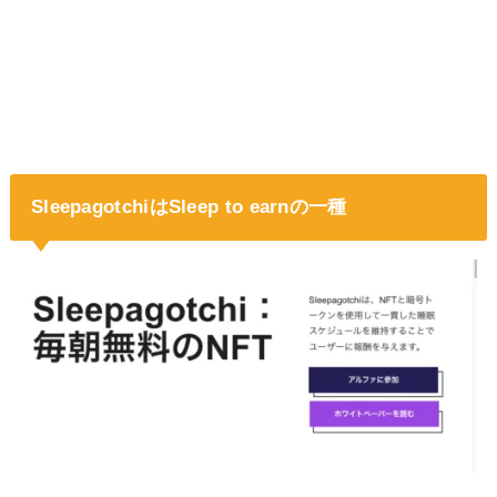
SleepagotchiはSleep to earnの一種