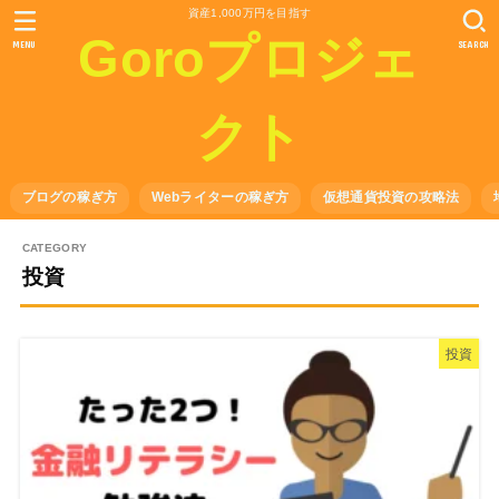
資産1,000万円を目指す
Goroプロジェ
MENU
SEARCH
クト
ブログの稼ぎ方
Webライターの稼ぎ方
仮想通貨投資の攻略法
投資
投資